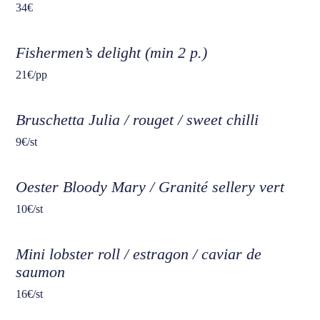
34€
Fishermen’s delight (min 2 p.)
21€/pp
Bruschetta Julia / rouget / sweet chilli
9€/st
Oester Bloody Mary / Granité sellery vert
10€/st
Mini lobster roll / estragon / caviar de
saumon
16€/st