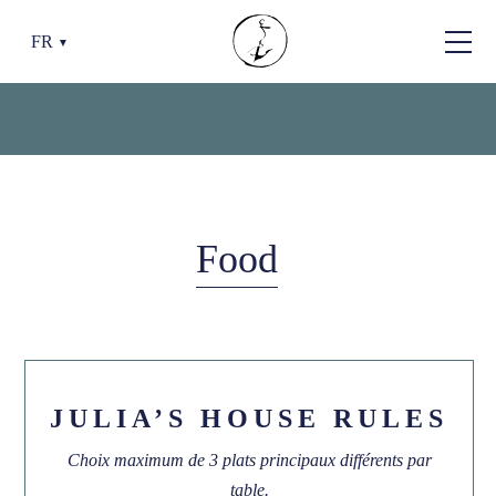
FR
▼
RESTAURANT
JULIA
Food
Menu
Ouvert
Réserve
Contact
JULIA’S HOUSE RULES
Choix maximum de 3 plats principaux différents par
table.