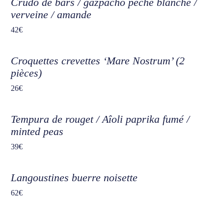
Crudo de bars / gazpacho peche blanche /
verveine / amande
42€
Croquettes crevettes ‘Mare Nostrum’ (2
pièces)
26€
Tempura de rouget / Aîoli paprika fumé /
minted peas
39€
Langoustines buerre noisette
62€